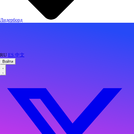
Лидерборд
RU
ES
中文
Войти