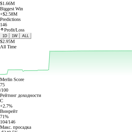
$1.66M
Biggest Win
+$2.58M
Predictions
146
Profit/Loss
1D
1W
ALL
$2.95M
All Time
Merlin Score
75
/100
Рейтинг доходности
C
+2.7%
Винрейт
71%
104/146
Макс. просадка