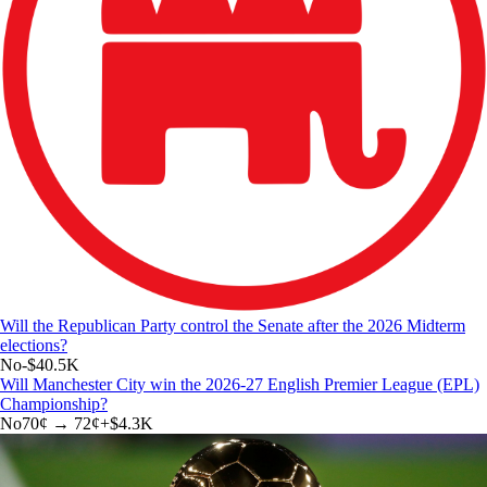
Will the Republican Party control the Senate after the 2026 Midterm
elections?
No
-$40.5K
Will Manchester City win the 2026-27 English Premier League (EPL)
Championship?
No
70
¢ →
72¢
+
$4.3K