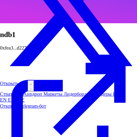
ndb1
0xfea3...d227
Открыть бот
Стратегии
Аирдроп
Маркеты
Лидерборд
Инсайдеры
Блог
EN
ES
中文
Открыть Telegram-бот