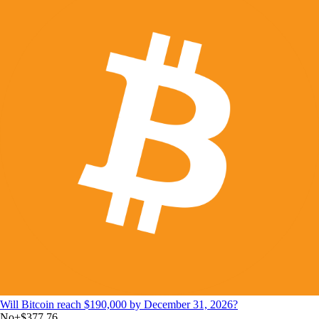
Will Bitcoin reach $190,000 by December 31, 2026?
No
+
$377.76