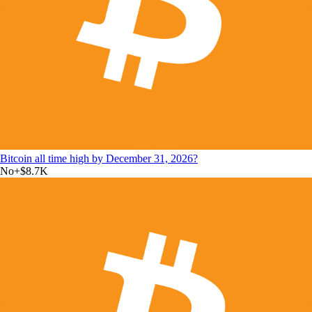
Bitcoin all time high by December 31, 2026?
No
+
$8.7K