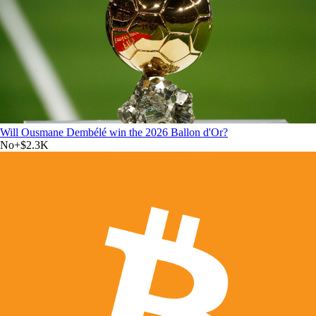
Will Ousmane Dembélé win the 2026 Ballon d'Or?
No
+
$2.3K