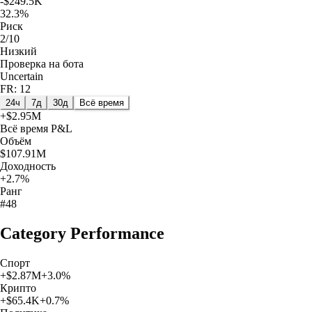
-$249.5K
32.3%
Риск
2/10
Низкий
Проверка на бота
Uncertain
FR: 12
24ч
7д
30д
Всё время
+
$2.95M
Всё время
P&L
Объём
$107.91M
Доходность
+2.7%
Ранг
#48
Category Performance
Спорт
+
$2.87M
+
3.0
%
Крипто
+
$65.4K
+
0.7
%