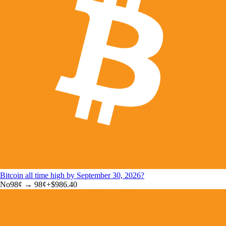
Bitcoin all time high by September 30, 2026?
No
98
¢ →
98¢
+
$986.40