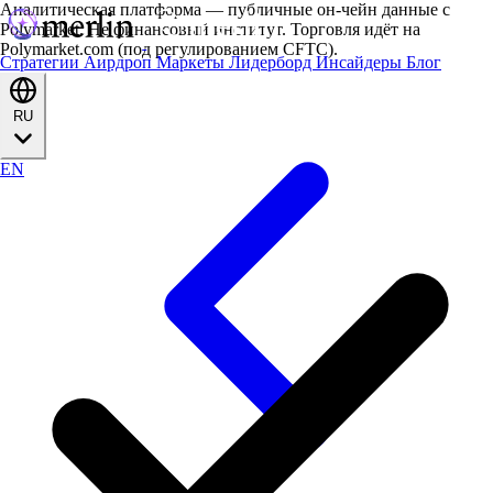
Аналитическая платформа — публичные он-чейн данные с
Polymarket. Не финансовый институт. Торговля идёт на
Polymarket.com (под регулированием CFTC).
Стратегии
Аирдроп
Маркеты
Лидерборд
Инсайдеры
Блог
RU
EN