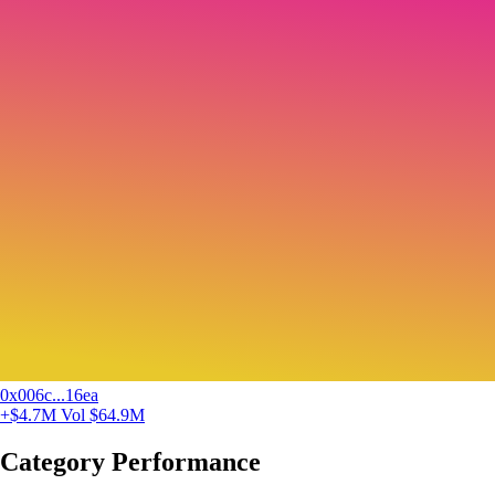
0x006c...16ea
+$4.7M
Vol $64.9M
Category Performance