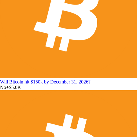
Will Bitcoin hit $150k by December 31, 2026?
No
+
$5.0K