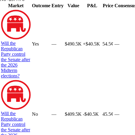
Market
Outcome
Entry
Value
P&L
Price
Consensu
Will the
Yes
—
$490.5K
+
$40.5K
54.5¢
—
Republican
Party control
the Senate after
the 2026
Midterm
elections?
Will the
No
—
$409.5K
-$40.5K
45.5¢
—
Republican
Party control
the Senate after