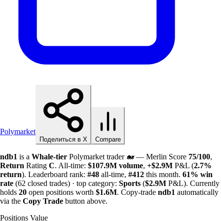
Polymarket
Поделиться в X
Compare
ndb1
is a
Whale-tier
Polymarket trader 🐋 — Merlin Score
75/100
,
Return
Rating
C
. All-time:
$
107.9M
volume
,
+
$
2.9M
P&L (
2.7%
return
). Leaderboard rank:
#48
all-time,
#412
this month.
61%
win
rate
(62 closed trades) · top category:
Sports
(
$
2.9M
P&L). Currently
holds
20
open positions worth
$
1.6M
. Copy-trade
ndb1
automatically
via the
Copy Trade
button above.
Positions Value