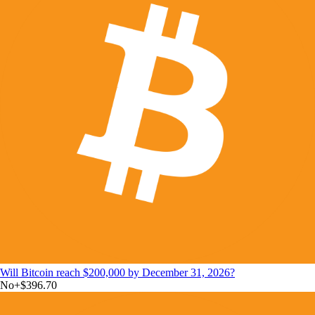
Will Bitcoin reach $200,000 by December 31, 2026?
No
+
$396.70