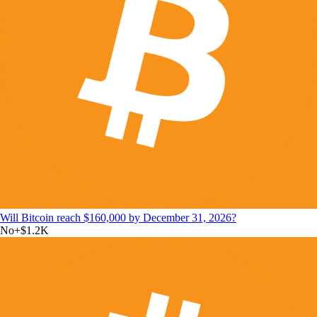
Will Bitcoin reach $160,000 by December 31, 2026?
No
+
$1.2K