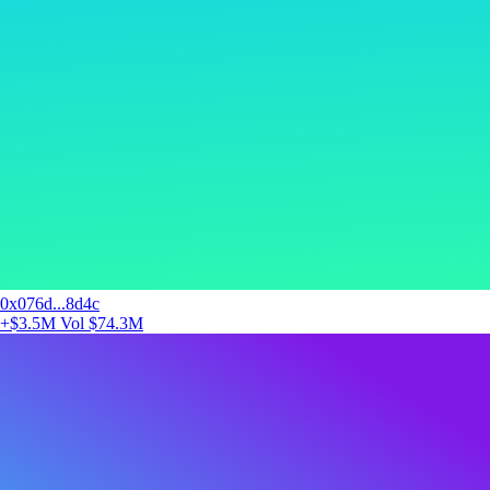
0x076d...8d4c
+$3.5M
Vol $74.3M