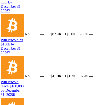
high by
December 31,
2026?
No
—
$82.4K
+
$5.0K
96.3¢
—
Will Bitcoin hit
$150k by
December 31,
2026?
No
—
$41.9K
+
$1.2K
97.4¢
—
Will Bitcoin
reach $160,000
by December
31, 2026?