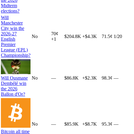
the 2026
Midterm
elections?
Will
Manchester
City win the
2026-27
70
¢
No
$204.8K
+
$4.3K
71.5¢
1
/20
English
+
1
Premier
League (EPL)
Championship?
Will Ousmane
No
—
$86.8K
+
$2.3K
98.3¢
—
Dembélé win
the 2026
Ballon d'Or?
No
—
$85.9K
+
$8.7K
95.3¢
—
Bitcoin all time