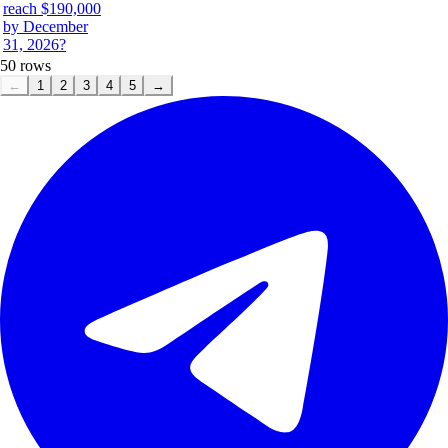
reach $190,000
by December
31, 2026?
50
rows
←
1
2
3
4
5
→