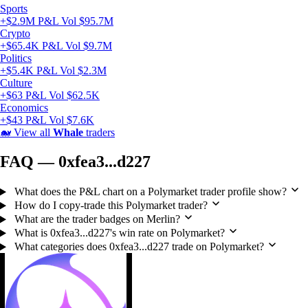
Sports
+$2.9M P&L
Vol $95.7M
Crypto
+$65.4K P&L
Vol $9.7M
Politics
+$5.4K P&L
Vol $2.3M
Culture
+$63 P&L
Vol $62.5K
Economics
+$43 P&L
Vol $7.6K
🐋
View all
Whale
traders
FAQ — 0xfea3...d227
What does the P&L chart on a Polymarket trader profile show?
How do I copy-trade this Polymarket trader?
What are the trader badges on Merlin?
What is 0xfea3...d227's win rate on Polymarket?
What categories does 0xfea3...d227 trade on Polymarket?