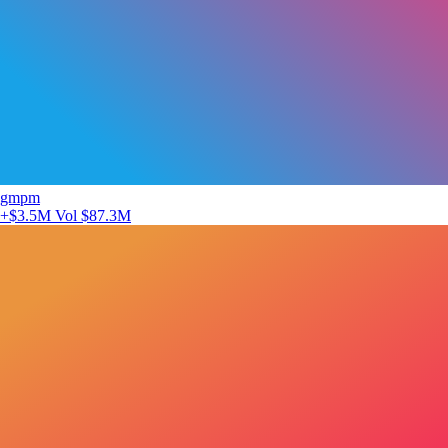
gmpm
+$3.5M
Vol $87.3M