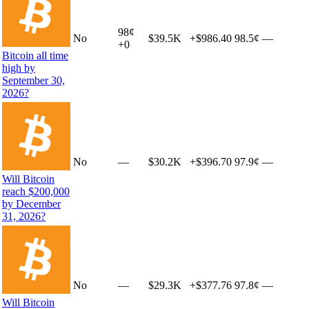
98
¢
No
$39.5K
+
$986.40
98.5¢
—
+
0
Bitcoin all time
high by
September 30,
2026?
No
—
$30.2K
+
$396.70
97.9¢
—
Will Bitcoin
reach $200,000
by December
31, 2026?
No
—
$29.3K
+
$377.76
97.8¢
—
Will Bitcoin