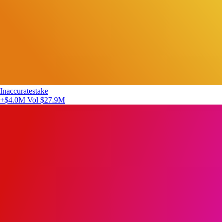
Inaccuratestake
+$4.0M
Vol $27.9M