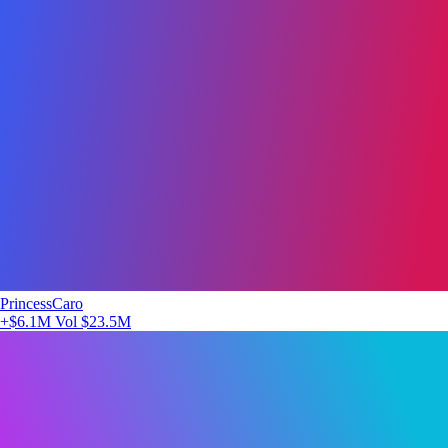
PrincessCaro
+$6.1M
Vol $23.5M