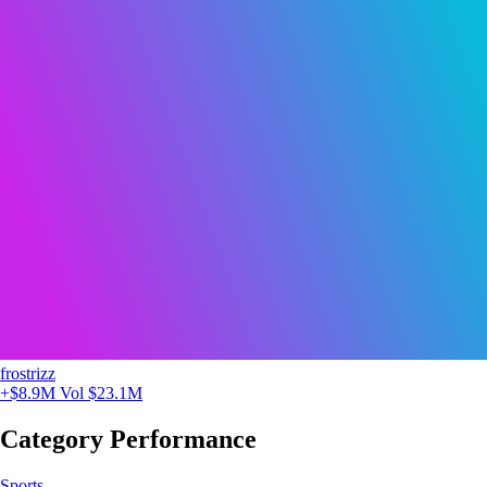
frostrizz
+$8.9M
Vol $23.1M
Category Performance
Sports