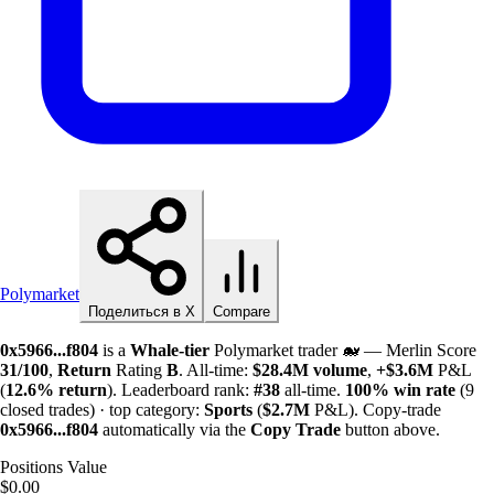
Polymarket
Поделиться в X
Compare
0x5966...f804
is a
Whale-tier
Polymarket trader 🐋 — Merlin Score
31/100
,
Return
Rating
B
. All-time:
$
28.4M
volume
,
+
$
3.6M
P&L
(
12.6%
return
). Leaderboard rank:
#38
all-time.
100%
win rate
(9
closed trades) · top category:
Sports
(
$
2.7M
P&L). Copy-trade
0x5966...f804
automatically via the
Copy Trade
button above.
Positions Value
$0.00