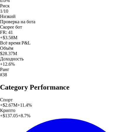
0.0%
Риск
1/10
Низкий
Проверка на бота
Скорее бот
FR: 41
+
$3.58M
Всё время
P&L
Объём
$28.37M
Доходность
+12.6%
Ранг
#38
Category Performance
Спорт
+
$2.67M
+
11.4
%
Крипто
+
$137.05
+
8.7
%