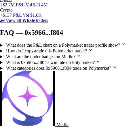
+$2.7M P&L
Vol $23.4M
Crypto
+$137 P&L
Vol $1.6K
🐋
View all
Whale
traders
FAQ — 0x5966...f804
What does the P&L chart on a Polymarket trader profile show?
How do I copy-trade this Polymarket trader?
What are the trader badges on Merlin?
What is 0x5966...f804's win rate on Polymarket?
What categories does 0x5966...f804 trade on Polymarket?
Merlin