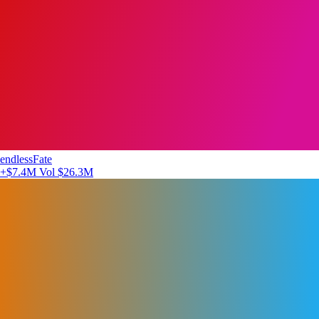
endlessFate
+$7.4M
Vol $26.3M