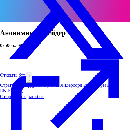
Анонимный трейдер
0x5966...f804
Открыть бот
Стратегии
Аирдроп
Маркеты
Лидерборд
Инсайдеры
Блог
EN
ES
中文
Открыть Telegram-бот