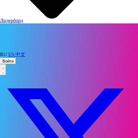
Лидерборд
RU
ES
中文
Войти