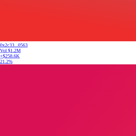
0x2c33...0563
Vol
$1.2M
+
$258.6K
21.2
%