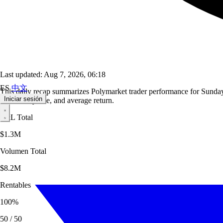
Last updated: Aug 7, 2026, 06:18
ES
中文
This daily recap summarizes Polymarket trader performance for Sunday,
Iniciar sesión
profitability rate, and average return.
P&L Total
$1.3M
Volumen Total
$8.2M
Rentables
100
%
50
/
50