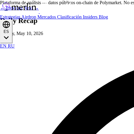
Plataforma de análisis — datos públicos on-chain de Polymarket. No es
← Previous
Next →
Estrategias
Airdrop
Mercados
Clasificación
Insiders
Blog
Daily Recap
ES
Sunday, May 10, 2026
EN
RU