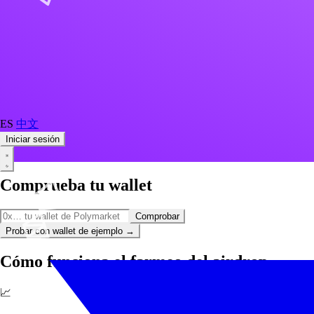
ES
中文
Iniciar sesión
Comprueba tu wallet
Comprobar
Probar con wallet de ejemplo
→
Cómo funciona el farmeo del airdrop
📈