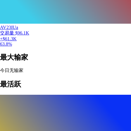
AV23IUa
交易量
$96.1K
+
$61.3K
63.8
%
最大输家
今日无输家
最活跃