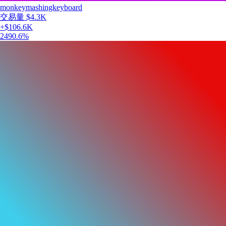
monkeymashingkeyboard
交易量
$4.3K
+
$106.6K
2490.6
%