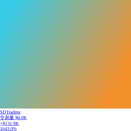
SDTrading
交易量
$8.0K
+
$131.9K
1643.0
%