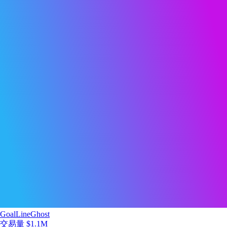
GoalLineGhost
交易量
$1.1M