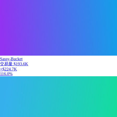
Sassy-Bucket
交易量
$193.6K
+
$224.7K
116.0
%