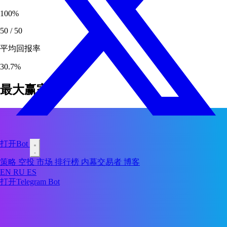
100
%
50
/
50
平均回报率
30.7
%
最大赢家
打开Bot
策略
空投
市场
排行榜
内幕交易者
博客
EN
RU
ES
打开Telegram Bot