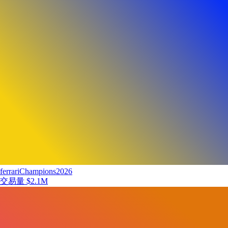
ferrariChampions2026
交易量
$2.1M