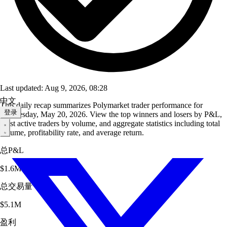
Last updated: Aug 9, 2026, 08:28
中文
This daily recap summarizes Polymarket trader performance for
登录
Wednesday, May 20, 2026. View the top winners and losers by P&L,
most active traders by volume, and aggregate statistics including total
volume, profitability rate, and average return.
总P&L
$1.6M
总交易量
$5.1M
盈利