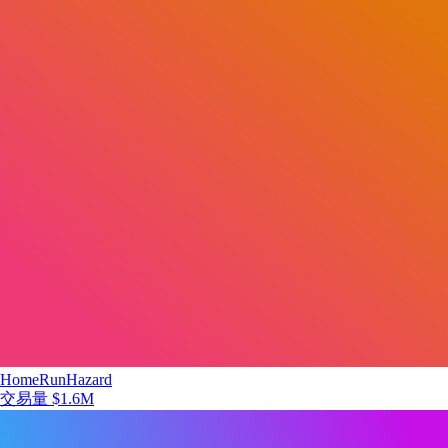
HomeRunHazard
交易量
$1.6M