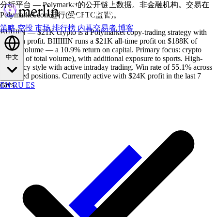
分析平台 — Polymarket的公开链上数据。非金融机构。交易在
Polymarket.com进行(受CFTC监管)。
策略
空投
市场
排行榜
内幕交易者
博客
BIIIIIIN — $21K crypto is a Polymarket copy-trading strategy with
$21K in profit. BIIIIIIN runs a $21K all-time profit on $188K of
traded volume — a 10.9% return on capital. Primary focus: crypto
中文
($141K of total volume), with additional exposure to sports. High-
frequency style with active intraday trading. Win rate of 55.1% across
49 closed positions. Currently active with $24K profit in the last 7
days.
EN
RU
ES