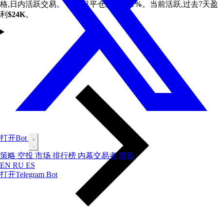
格,日内活跃交易。 49笔已平仓胜率
55.1%
。当前活跃,过去7天盈
利
$24K
。
打开Bot
策略
空投
市场
排行榜
内幕交易者
博客
EN
RU
ES
打开Telegram Bot