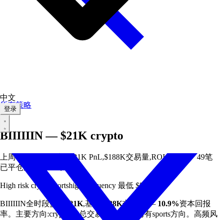
中文
所有策略
登录
₿
BIIIIIIN — $21K crypto
上周+$24K。全时段$21K PnL,$188K交易量,ROI 10.9%。 49笔
已平仓胜率55.1%。
High risk
crypto
sports
high-frequency
最低 $50
BIIIIIIN全时段盈利
$21K
,基于
$188K
交易量 —
10.9%
资本回报
率。主要方向:crypto(占总交易量
$141K
),另有sports方向。高频风