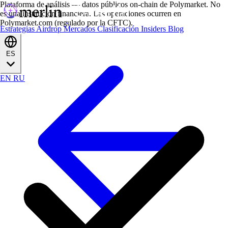
Plataforma de análisis — datos públicos on-chain de Polymarket. No
es una institución financiera. Las operaciones ocurren en
Polymarket.com (regulado por la CFTC).
Estrategias
Airdrop
Mercados
Clasificación
Insiders
Blog
ES
EN
RU