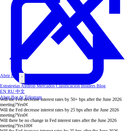
Abrir Bot
Estrategias
Airdrop
Mercados
Clasificación
Insiders
Blog
EN
RU
中文
Abrir Bot de Telegram
Will the Fed decrease interest rates by 50+ bps after the June 2026
meeting?
Yes
0
¢
Will the Fed decrease interest rates by 25 bps after the June 2026
meeting?
Yes
0
¢
Will there be no change in Fed interest rates after the June 2026
meeting?
Yes
100
¢
Will the Fed increase interest rates by 25 bps after the June 2026