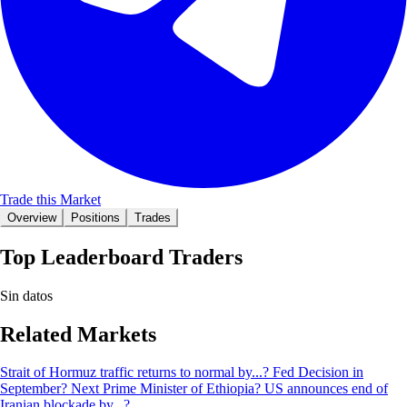
Trade this Market
Overview
Positions
Trades
Top Leaderboard Traders
Sin datos
Related Markets
Strait of Hormuz traffic returns to normal by...?
Fed Decision in
September?
Next Prime Minister of Ethiopia?
US announces end of
Iranian blockade by...?