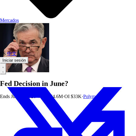
Mercados
ES
中文
Iniciar sesión
Fed Decision in June?
Ends
Jun 17, 2026
·
Vol
$164.6M
·
OI
$33K
·
Polymarket