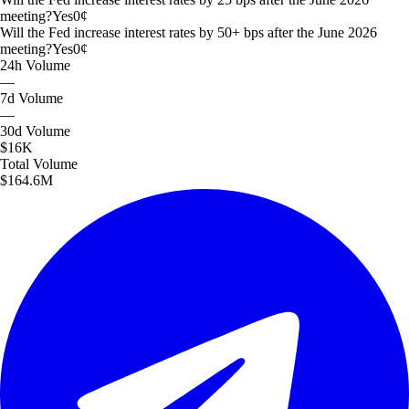
meeting?
Yes
0
¢
Will the Fed increase interest rates by 50+ bps after the June 2026
meeting?
Yes
0
¢
24h
Volume
—
7d
Volume
—
30d
Volume
$16K
Total
Volume
$164.6M