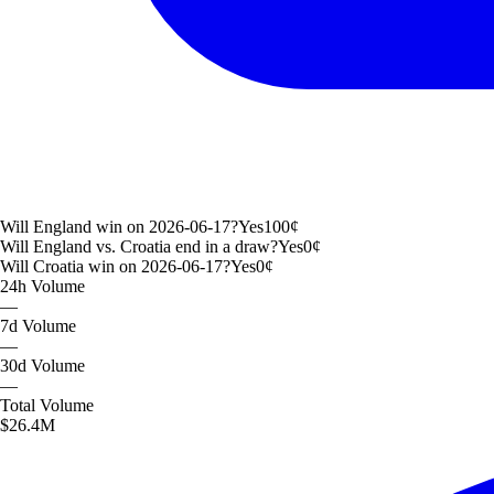
Will England win on 2026-06-17?
Yes
100
¢
Will England vs. Croatia end in a draw?
Yes
0
¢
Will Croatia win on 2026-06-17?
Yes
0
¢
24h
Volume
—
7d
Volume
—
30d
Volume
—
Total
Volume
$26.4M