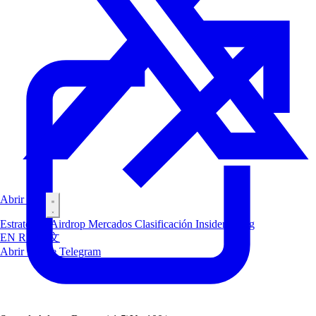
Abrir Bot
Estrategias
Airdrop
Mercados
Clasificación
Insiders
Blog
EN
RU
中文
Abrir Bot de Telegram