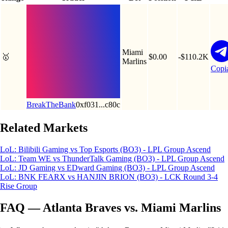
Miami
🥇
$0.00
-$110.2K
Marlins
Copi
BreakTheBank
0xf031...c80c
Related Markets
LoL: Bilibili Gaming vs Top Esports (BO3) - LPL Group Ascend
LoL: Team WE vs ThunderTalk Gaming (BO3) - LPL Group Ascend
LoL: JD Gaming vs EDward Gaming (BO3) - LPL Group Ascend
LoL: BNK FEARX vs HANJIN BRION (BO3) - LCK Round 3-4
Rise Group
FAQ — Atlanta Braves vs. Miami Marlins