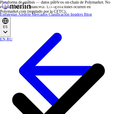
Plataforma de análisis — datos públicos on-chain de Polymarket. No
es una institución financiera. Las operaciones ocurren en
Polymarket.com (regulado por la CFTC).
Estrategias
Airdrop
Mercados
Clasificación
Insiders
Blog
ES
EN
RU