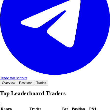
Trade this Market
Overview
Positions
Trades
Top Leaderboard Traders
1
Rango
Trader
Bet
Position
P&L