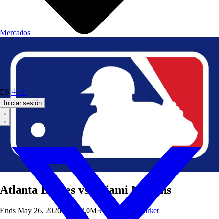
Mercados
ES
中文
Iniciar sesión
Atlanta Braves vs. Miami Marlins
Ends
May 26, 2026
·
Vol
$3.0M
·
OI
$49
·
Polymarket