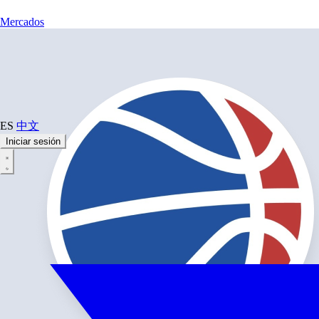
Mercados
ES
中文
Iniciar sesión