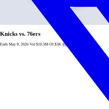
Knicks vs. 76ers
Ends
May 8, 2026
·
Vol
$10.3M
·
OI
$3K
·
Polymarket