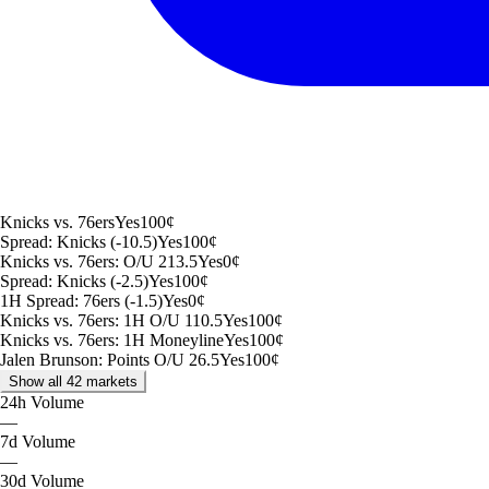
Knicks vs. 76ers
Yes
100
¢
Spread: Knicks (-10.5)
Yes
100
¢
Knicks vs. 76ers: O/U 213.5
Yes
0
¢
Spread: Knicks (-2.5)
Yes
100
¢
1H Spread: 76ers (-1.5)
Yes
0
¢
Knicks vs. 76ers: 1H O/U 110.5
Yes
100
¢
Knicks vs. 76ers: 1H Moneyline
Yes
100
¢
Jalen Brunson: Points O/U 26.5
Yes
100
¢
Show all 42 markets
24h
Volume
—
7d
Volume
—
30d
Volume