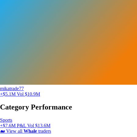
mikatrade77
+$5.1M
Vol $10.9M
Category Performance
Sports
+$7.6M P&L
Vol $13.6M
🐋
View all
Whale
traders