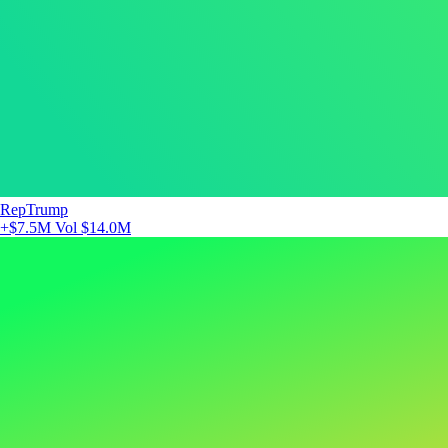
RepTrump
+$7.5M
Vol $14.0M