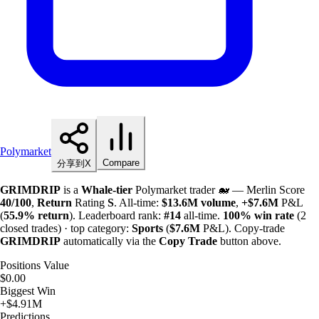
Polymarket
Compare
分享到X
GRIMDRIP
is a
Whale-tier
Polymarket trader 🐋 — Merlin Score
40/100
,
Return
Rating
S
. All-time:
$
13.6M
volume
,
+
$
7.6M
P&L
(
55.9%
return
). Leaderboard rank:
#14
all-time.
100%
win rate
(2
closed trades) · top category:
Sports
(
$
7.6M
P&L). Copy-trade
GRIMDRIP
automatically via the
Copy Trade
button above.
Positions Value
$0.00
Biggest Win
+$4.91M
Predictions