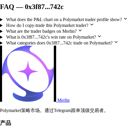
FAQ — 0x3f87...742c
What does the P&L chart on a Polymarket trader profile show?
How do I copy-trade this Polymarket trader?
What are the trader badges on Merlin?
What is 0x3f87...742c's win rate on Polymarket?
What categories does 0x3f87...742c trade on Polymarket?
Merlin
Polymarket策略市场。通过Telegram跟单顶级交易者。
产品