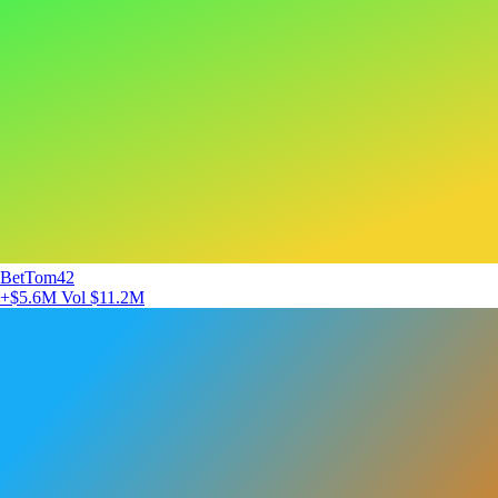
BetTom42
+$5.6M
Vol $11.2M