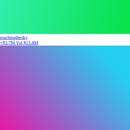
reachingthesky
+$3.7M
Vol $13.8M