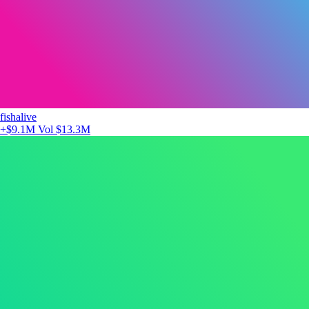
fishalive
+$9.1M
Vol $13.3M