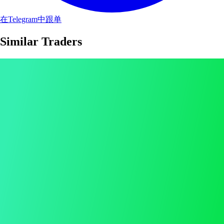
在Telegram中跟单
Similar Traders