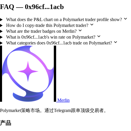
FAQ — 0x96cf...1acb
What does the P&L chart on a Polymarket trader profile show?
How do I copy-trade this Polymarket trader?
What are the trader badges on Merlin?
What is 0x96cf...1acb's win rate on Polymarket?
What categories does 0x96cf...1acb trade on Polymarket?
Merlin
Polymarket策略市场。通过Telegram跟单顶级交易者。
产品