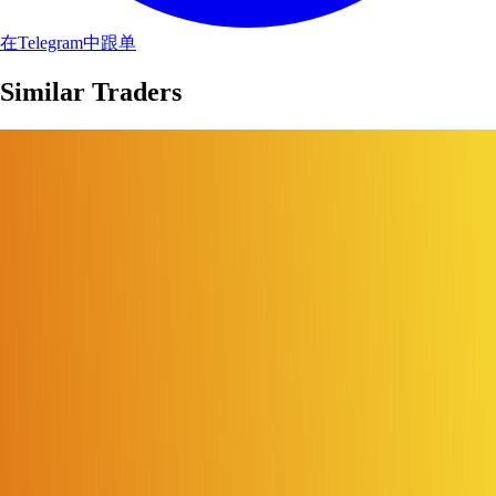
在Telegram中跟单
Similar Traders