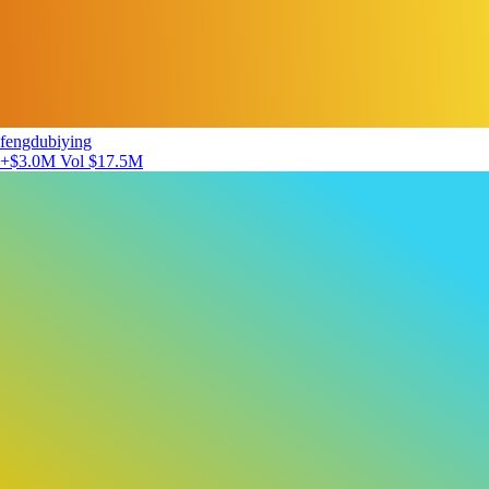
fengdubiying
+$3.0M
Vol $17.5M