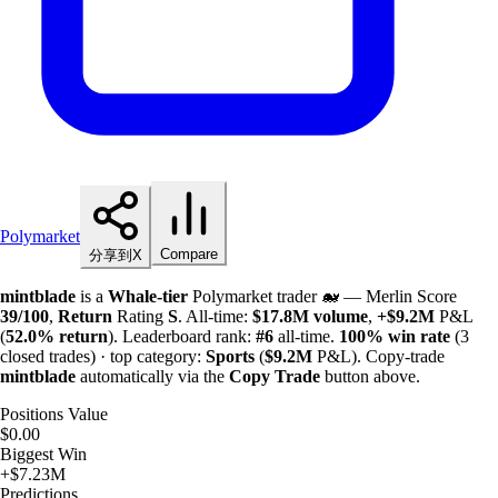
Polymarket
Compare
分享到X
mintblade
is a
Whale-tier
Polymarket trader 🐋 — Merlin Score
39/100
,
Return
Rating
S
. All-time:
$
17.8M
volume
,
+
$
9.2M
P&L
(
52.0%
return
). Leaderboard rank:
#6
all-time.
100%
win rate
(3
closed trades) · top category:
Sports
(
$
9.2M
P&L). Copy-trade
mintblade
automatically via the
Copy Trade
button above.
Positions Value
$0.00
Biggest Win
+$7.23M
Predictions