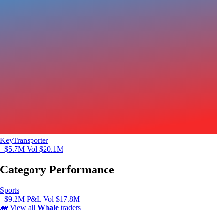
KeyTransporter
+$5.7M
Vol $20.1M
Category Performance
Sports
+$9.2M P&L
Vol $17.8M
🐋
View all
Whale
traders