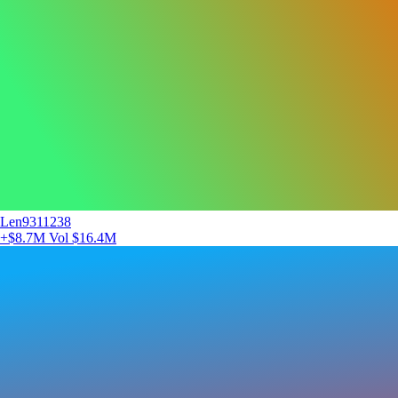
Len9311238
+$8.7M
Vol $16.4M