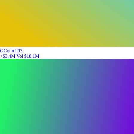
GCottrell93
+$3.4M
Vol $18.1M