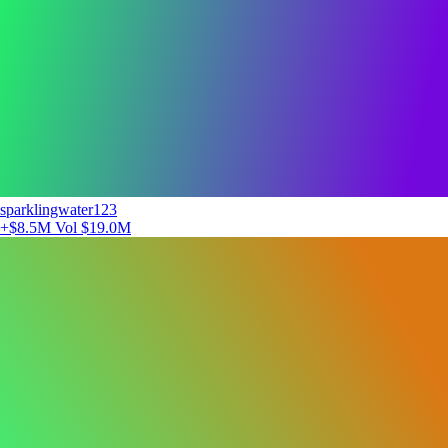
sparklingwater123
+$8.5M
Vol $19.0M